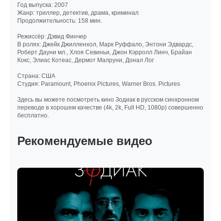
Год выпуска: 2007
Жанр: триллер, детектив, драма, криминал
Продолжительность: 158 мин.
Режиссёр: Дэвид Финчер
В ролях: Джейк Джилленхол, Марк Руффало, Энтони Эдвардс,
Роберт Дауни мл., Хлоя Севиньи, Джон Кэрролл Линч, Брайан
Кокс, Элиас Котеас, Дермот Малруни, Донал Лог
Cтрана: США
Cтудия: Paramount, Phoenix Pictures, Warner Bros. Pictures
Здесь вы можете посмотреть кино Зодиак в русском синхронном
переводе в хорошем качестве (4k, 2k, Full HD, 1080p) совершенно
бесплатно.
Рекомендуемые видео