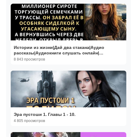
Истории из жизни|Дай два стакана|Аудио
рассказы|Аудиокниги слушать онлайн|
Жизненные истории
8 843 просмотров
Эра пустоши 1. Главы 1 - 10.
4 805 просмотров