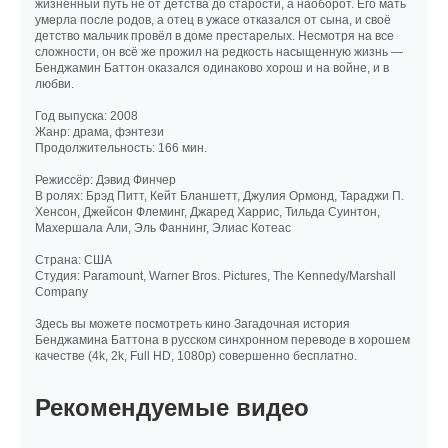
жизненный путь не от детства до старости, а наоборот. Его мать
умерла после родов, а отец в ужасе отказался от сына, и своё
детство мальчик провёл в доме престарелых. Несмотря на все
сложности, он всё же прожил на редкость насыщенную жизнь —
Бенджамин Баттон оказался одинаково хорош и на войне, и в
любви.
Год выпуска: 2008
Жанр: драма, фэнтези
Продолжительность: 166 мин.
Режиссёр: Дэвид Финчер
В ролях: Брэд Питт, Кейт Бланшетт, Джулия Ормонд, Тараджи П.
Хенсон, Джейсон Флеминг, Джаред Харрис, Тильда Суинтон,
Махершала Али, Эль Фаннинг, Элиас Котеас
Cтрана: США
Cтудия: Paramount, Warner Bros. Pictures, The Kennedy/Marshall
Company
Здесь вы можете посмотреть кино Загадочная история
Бенджамина Баттона в русском синхронном переводе в хорошем
качестве (4k, 2k, Full HD, 1080p) совершенно бесплатно.
Рекомендуемые видео