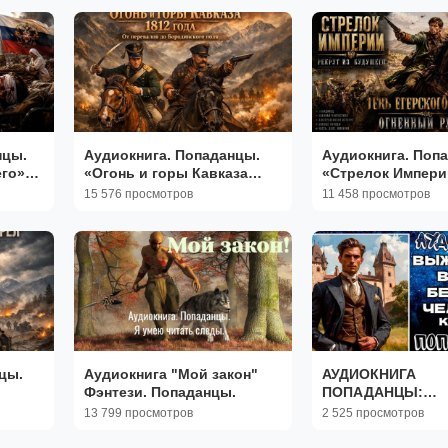
нцы.
Аудиокнига. Попаданцы.
Аудиокнига. Поп
его»
«Огонь и горы Кавказа
«Стрелок Импер
1812 года» Книга 1 из 6.
Рекрут из будуще
15 576 просмотров
11 458 просмотров
Часть 1
1 из 6
цы.
Аудиокнига "Мой закон"
АУДИОКНИГА
Фэнтези. Попаданцы.
ПОПАДАНЦЫ:
5
ВЫЖИВАНИЕ В М
13 799 просмотров
2 525 просмотров
ПРАВ ЧЕЛОВЕКА.