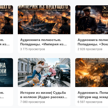
ью.
Аудиокнига полностью.
Аудиокнига полн
я из
Попаданцы. «Империя из
Попаданцы. «Эск
 5
будущего» Книга 1 из 5
которой не сужд
3 775 просмотров
2 928 просмотров
погибнуть» Книга 
ью.
Истории из жизни| Судьба
Аудиокнига. Поп
а
в коляске |Аудио рассказы|
«Штурм над эска
2
Жизненные истории
Книга 1 из 5
7 080 просмотров
6 597 просмотров