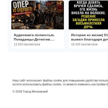
Аудиокнига полностью.
Истории из жизни| О
Попаданцы-Детектив.
выжил благодаря доч
«Опер из будущего» Книга
Аудио рассказы|
13 263 просмотров
18 200 просмотров
1 из 6
Жизненные истории
Наш сайт использует файлы cookie для повышения удобства пользо
хотите использовать файлы cookie, то можете изменить настройки 
© 2026 Город Московский