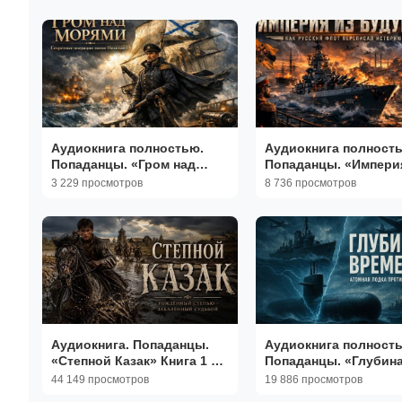
Аудиокнига полностью.
Аудиокнига полност
Попаданцы. «Гром над
Попаданцы. «Импери
морями» Книга 1 из 2
будущего» Книга 1 из
3 229 просмотров
8 736 просмотров
Аудиокнига. Попаданцы.
Аудиокнига полност
«Степной Казак» Книга 1 из
Попаданцы. «Глубин
5
времени» Книга 1 из 
44 149 просмотров
19 886 просмотров