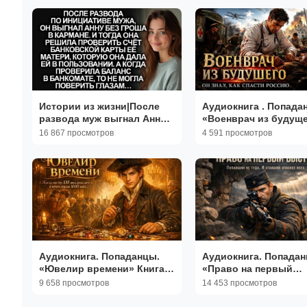
Истории из жизни|После
Аудиокнига . Попада
развода муж выгнал Анну
«Военврач из будущ
из дома|Аудиорассказы|
Книга 1 из 3
16 867 просмотров
4 591 просмотров
Аудиокниги|Реальные
истории
Аудиокнига. Попаданцы.
Аудиокнига. Попадан
«Ювелир времени» Книга 1
«Право на первый
из 3. Часть 1
выстрел» Книга 1 из 
9 658 просмотров
14 453 просмотров