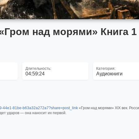
«Гром над морями» Книга 1 
Длительность:
Категория:
04:59:24
Аудиокниги
-d999-44e1-81be-b63a32a272a7?share=post_link
«Гром над морями» XIX век. Росс
ждет ударов — она наносит их первой.