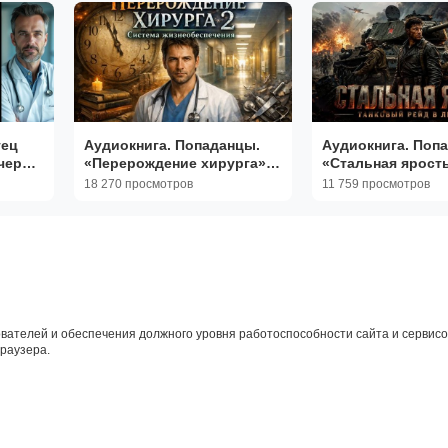
тец
Аудиокнига. Попаданцы.
Аудиокнига. Поп
ери |
«Перерождение хирурга»
«Стальная ярость
Книга 2 из 3
из 3
18 270 просмотров
11 759 просмотров
вателей и обеспечения должного уровня работоспособности сайта и сервисов
браузера.