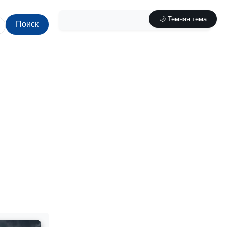
🌙 Темная тема
Поиск