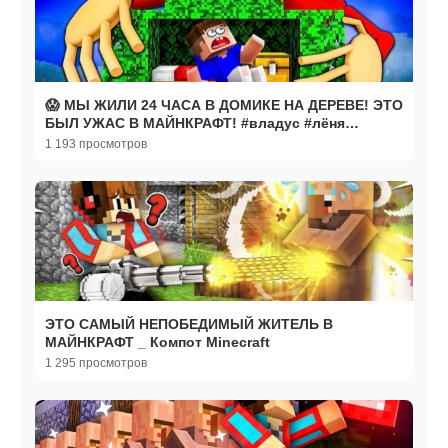
😱 МЫ ЖИЛИ 24 ЧАСА В ДОМИКЕ НА ДЕРЕВЕ! ЭТО
БЫЛ УЖАС В МАЙНКРАФТ! #владус #лёня
#майнкрафт #игры
1 193 просмотров
ЭТО САМЫЙ НЕПОБЕДИМЫЙ ЖИТЕЛЬ В
МАЙНКРАФТ _ Компот Minecraft
1 295 просмотров