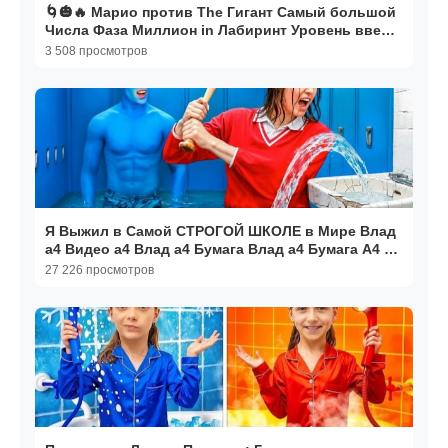
🌀🎃🔥 Марио против The Гигант Самый большой
Числа Фаза Миллион in Лабиринт Уровень вверх
🔥🎃🌀
3 508 просмотров
Я Выжил в Самой СТРОГОЙ ШКОЛЕ в Мире Влад
а4 Видео а4 Влад а4 Бумага Влад а4 Бумага А4 а
4 ВЛАД А4
27 226 просмотров