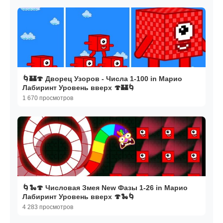
🌀🏰🍄 Дворец Узоров - Числа 1-100 in Марио
Лабиринт Уровень вверх 🍄🏰🌀
1 670 просмотров
🌀🐍🍄 Числовая Змея New Фазы 1-26 in Марио
Лабиринт Уровень вверх 🍄🐍🌀
4 283 просмотров