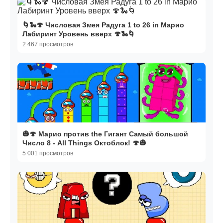
🌀🐍🍄 Числовая Змея Радуга 1 to 26 in Марио
Лабиринт Уровень вверх 🍄🐍🌀
2 467 просмотров
🎃🍄 Марио против the Гигант Самый большой
Число 8 - All Things Октоблок! 🍄🎃
5 001 просмотров