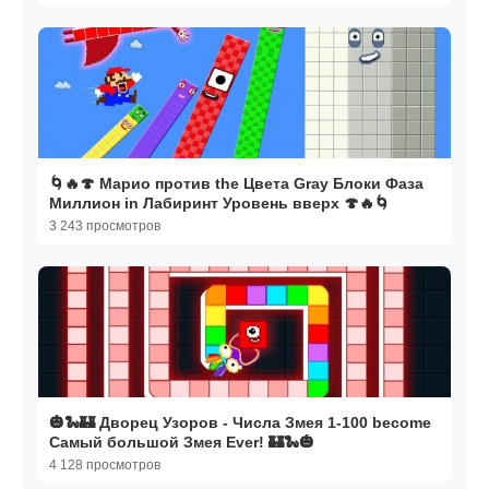
🌀🔥🍄 Марио против the Цвета Gray Блоки Фаза
Миллион in Лабиринт Уровень вверх 🍄🔥🌀
3 243 просмотров
🎃🐍🏰 Дворец Узоров - Числа Змея 1-100 become
Самый большой Змея Ever! 🏰🐍🎃
4 128 просмотров