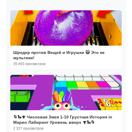
Шредер против Вещей и Игрушки 🙀 Это не
мультики!
35 693 просмотров
🌀🐍🍄 Числовая Змея 1-10 Грустная История in
Марио Лабиринт Уровень вверх 🍄🐍🌀
2 327 просмотров