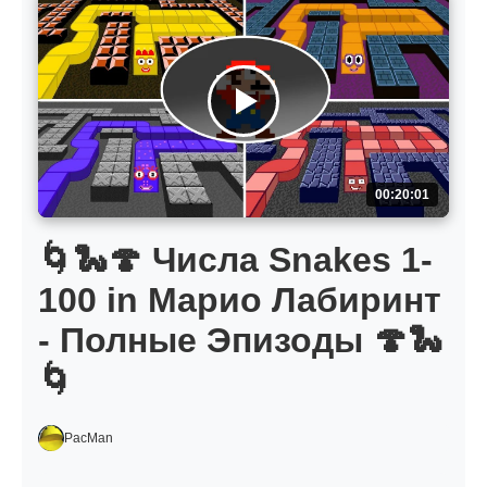
00:20:01
🌀🐍🍄 Числа Snakes 1-
100 in Марио Лабиринт
- Полные Эпизоды 🍄🐍
🌀
PacMan