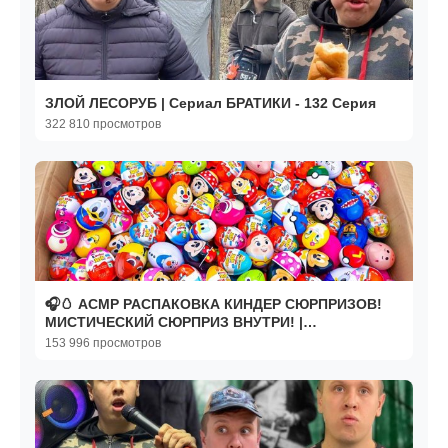
ЗЛОЙ ЛЕСОРУБ | Сериал БРАТИКИ - 132 Серия
322 810 просмотров
🎧🥚 АСМР РАСПАКОВКА КИНДЕР СЮРПРИЗОВ!
МИСТИЧЕСКИЙ СЮРПРИЗ ВНУТРИ! |
Успокаивающие звуки для детей
153 996 просмотров