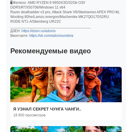
🖥️Железо: AMD RYZEN 9 9950X3D/32Gb ОЗУ
DDR5/RTX5070ti/Windows 11 x64
Razer deathadder v3 pro, Attack Shark V8/Steelseries APEX PRO tkl,
Wooting 80he/Lamzu energon/Machenike MK27QG170S2RU
RODE NT1-A/Steinberg UR22C
_______________________________________
ДЗЕН:
https://dzen.ru/adonis
Вконтакте:
https://vk.com/adonisvodela
Рекомендуемые видео
Я УЗНАЛ СЕКРЕТ ЧУНГА ЧАНГИ..
18 950 просмотров