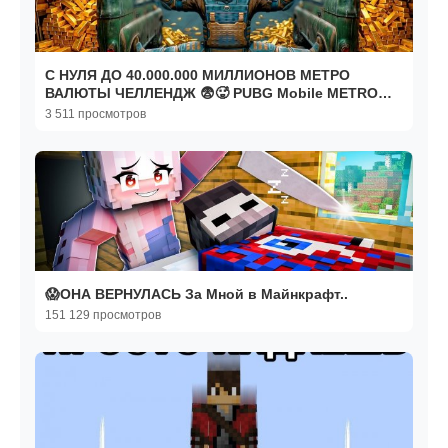
С НУЛЯ ДО 40.000.000 МИЛЛИОНОВ МЕТРО
ВАЛЮТЫ ЧЕЛЛЕНДЖ 😨🥵 PUBG Mobile METRO
ROYALE - ПУБГ МОБАЙЛ
3 511 просмотров
😱ОНА ВЕРНУЛАСЬ За Мной в Майнкрафт..
151 129 просмотров