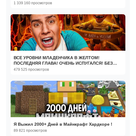
КОТЁНОК ЛАЙК
1 339 160 просмотров
ВСЕ УРОВНИ МЛАДЕНЧИКА В ЖЕЛТОМ!
ПОСЛЕДНЯЯ ГЛАВА! ОЧЕНЬ ИСПУГАЛСЯ! БЕЗ
ПАУЗ!
479 525 просмотров
Я Выжил 2000+ Дней в Майнкрафт Хардкоре !
89 821 просмотров