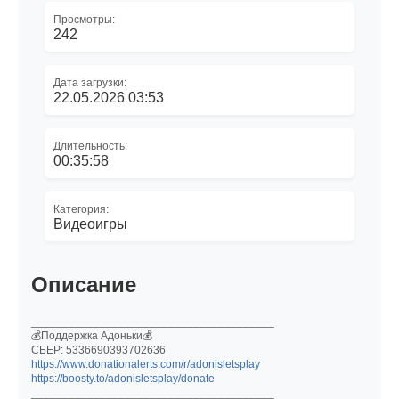
Просмотры:
242
Дата загрузки:
22.05.2026 03:53
Длительность:
00:35:58
Категория:
Видеоигры
Описание
_______________________________________
💰️Поддержка Адоньки💰️
СБЕР: 5336690393702636
https://www.donationalerts.com/r/adonisletsplay
https://boosty.to/adonisletsplay/donate
_______________________________________