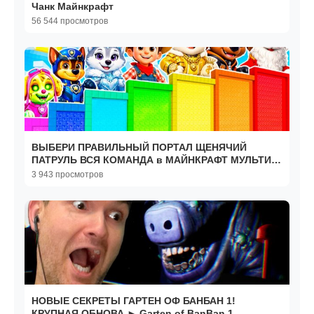
Чанк Майнкрафт
56 544 просмотров
ВЫБЕРИ ПРАВИЛЬНЫЙ ПОРТАЛ ЩЕНЯЧИЙ
ПАТРУЛЬ ВСЯ КОМАНДА в МАЙНКРАФТ МУЛЬТИК
ВСЕ СЕРИИ
3 943 просмотров
НОВЫЕ СЕКРЕТЫ ГАРТЕН ОФ БАНБАН 1!
КРУПНАЯ ОБНОВА ► Garten of BanBan 1