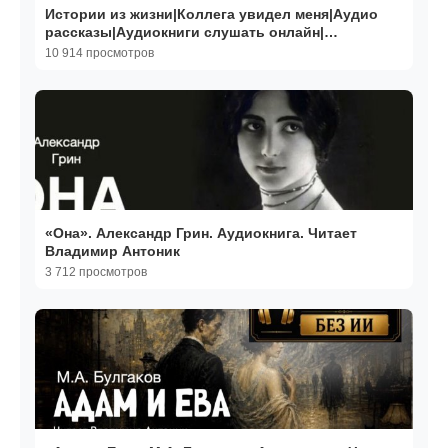
Истории из жизни|Коллега увидел меня|Аудио
рассказы|Аудиокниги слушать онлайн|
Жизненные истории
10 914 просмотров
«Она». Александр Грин. Аудиокнига. Читает
Владимир Антоник
3 712 просмотров