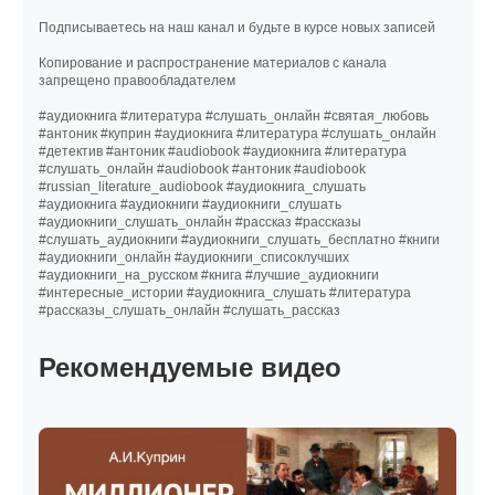
Подписываетесь на наш канал и будьте в курсе новых записей
Копирование и распространение материалов с канала
запрещено правообладателем
#аудиокнига #литература #слушать_онлайн #святая_любовь
#антоник #куприн #аудиокнига #литература #слушать_онлайн
#детектив #антоник #audiobook #аудиокнига #литература
#слушать_онлайн #audiobook #антоник #audiobook
#russian_literature_audiobook #аудиокнига_слушать
#аудиокнига #аудиокниги #аудиокниги_слушать
#аудиокниги_слушать_онлайн #рассказ #рассказы
#слушать_аудиокниги #аудиокниги_слушать_бесплатно #книги
#аудиокниги_онлайн #аудиокниги_списоклучших
#аудиокниги_на_русском #книга #лучшие_аудиокниги
#интересные_истории #аудиокнига_слушать #литература
#рассказы_слушать_онлайн #слушать_рассказ
Рекомендуемые видео