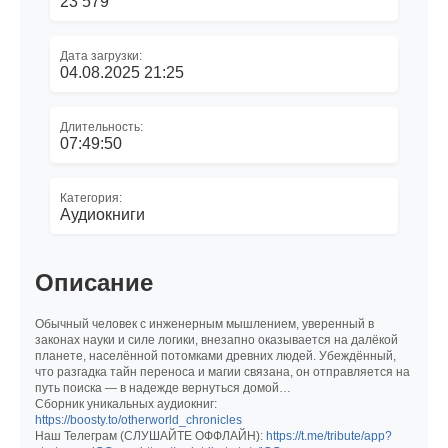
23 579
Дата загрузки:
04.08.2025 21:25
Длительность:
07:49:50
Категория:
Аудиокниги
Описание
Обычный человек с инженерным мышлением, уверенный в
законах науки и силе логики, внезапно оказывается на далёкой
планете, населённой потомками древних людей. Убеждённый,
что разгадка тайн переноса и магии связана, он отправляется на
путь поиска — в надежде вернуться домой…
Сборник уникальных аудиокниг:
https://boosty.to/otherworld_chronicles
Наш Телеграм (СЛУШАЙТЕ ОФФЛАЙН):
https://t.me/tribute/app?