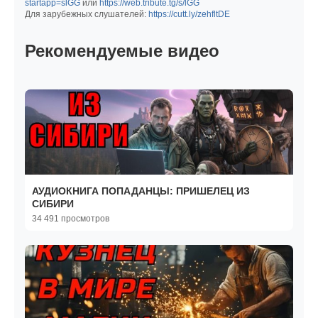
startapp=slGG
или
https://web.tribute.tg/s/lGG
Для зарубежных слушателей:
https://cutt.ly/zehfltDE
Рекомендуемые видео
АУДИОКНИГА ПОПАДАНЦЫ: ПРИШЕЛЕЦ ИЗ
СИБИРИ
34 491 просмотров