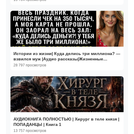
Истории из жизни| Куда делись три миллиона? —
взвился муж |Аудио рассказы|Жизненные
истории
28 797 просмотров
АУДИОКНИГА ПОЛНОСТЬЮ | Хирург в теле князя |
ПОПАДАНЦЫ | Книга 1
13 757 просмотров