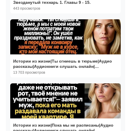
Звезданутый технарь 1. Главы 9 - 15.
443 просмотров
Истории из жизни|Ты сгниешь в тюрьме|Аудио
рассказы|Аудиокниги слушать онлайн|
Жизненные истории
13 703 просмотров
Истории из жизни|Пока мы не расписаны|Аудио
рассказы|Аудиокниги слушать онлайн|