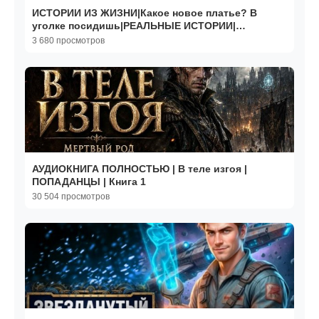
ИСТОРИИ ИЗ ЖИЗНИ|Какое новое платье? В
уголке посидишь|РЕАЛЬНЫЕ ИСТОРИИ|
ЖИЗНЕННЫЕ ИСТОРИИ
3 680 просмотров
АУДИОКНИГА ПОЛНОСТЬЮ | В теле изгоя |
ПОПАДАНЦЫ | Книга 1
30 504 просмотров