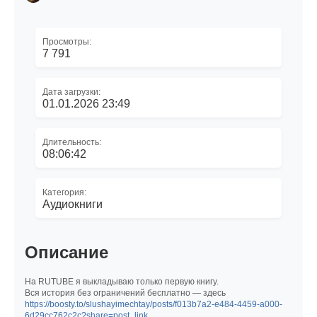
Просмотры:
7 791
Дата загрузки:
01.01.2026 23:49
Длительность:
08:06:42
Категория:
Аудиокниги
Описание
На RUTUBE я выкладываю только первую книгу.
Вся история без ограничений бесплатно — здесь
https://boosty.to/slushayimechtay/posts/f013b7a2-e484-4459-a000-
6d29cc762c2c?share=post_link