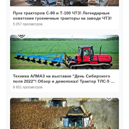
Пуск тракторов С-80 и Т-100 ЧТЗ! Легендарные
советские гусеничные тракторы на заводе ЧТЗ!
5 057 просмотров
Техника АЛМАЗ на выставке "День Сибирского
поля 2022"! Обзор и демопоказ! Трактор ТЛС-5 с
плугом!
8 601 просмотров