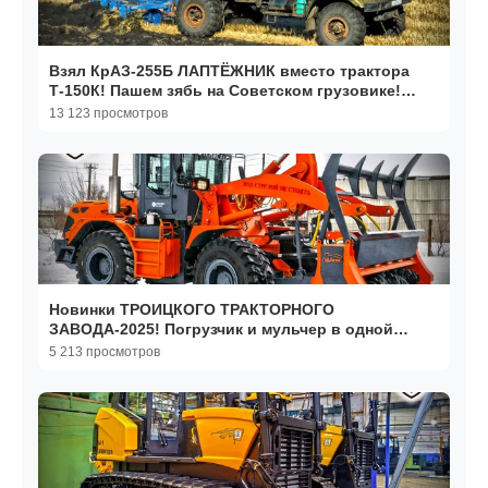
Взял КрАЗ-255Б ЛАПТЁЖНИК вместо трактора
Т-150К! Пашем зябь на Советском грузовике!
Машины СССР!
13 123 просмотров
Новинки ТРОИЦКОГО ТРАКТОРНОГО
ЗАВОДА-2025! Погрузчик и мульчер в одной
машине!
5 213 просмотров