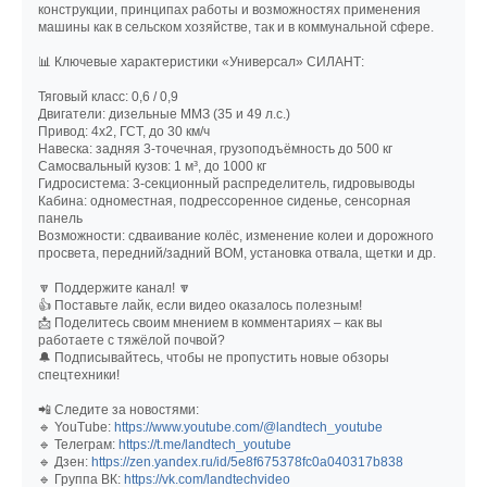
конструкции, принципах работы и возможностях применения
машины как в сельском хозяйстве, так и в коммунальной сфере.
📊 Ключевые характеристики «Универсал» СИЛАНТ:
Тяговый класс: 0,6 / 0,9
Двигатели: дизельные ММЗ (35 и 49 л.с.)
Привод: 4x2, ГСТ, до 30 км/ч
Навеска: задняя 3-точечная, грузоподъёмность до 500 кг
Самосвальный кузов: 1 м³, до 1000 кг
Гидросистема: 3-секционный распределитель, гидровыводы
Кабина: одноместная, подрессоренное сиденье, сенсорная
панель
Возможности: сдваивание колёс, изменение колеи и дорожного
просвета, передний/задний ВОМ, установка отвала, щетки и др.
🔽 Поддержите канал! 🔽
👍 Поставьте лайк, если видео оказалось полезным!
📩 Поделитесь своим мнением в комментариях – как вы
работаете с тяжёлой почвой?
🔔 Подписывайтесь, чтобы не пропустить новые обзоры
спецтехники!
📲 Следите за новостями:
🔹 YouTube:
https://www.youtube.com/@landtech_youtube
🔹 Телеграм:
https://t.me/landtech_youtube
🔹 Дзен:
https://zen.yandex.ru/id/5e8f675378fc0a040317b838
🔹 Группа ВК:
https://vk.com/landtechvideo