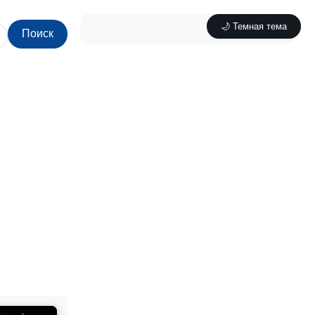
🌙 Темная тема
Поиск