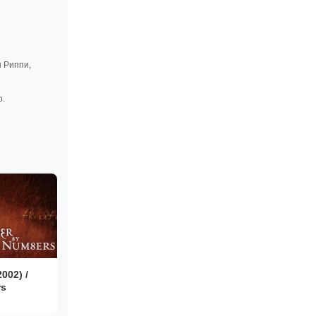
н Риппи,
о.
002) /
rs