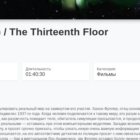
/ The Thirteenth Floor
Длительность:
Категория:
01:40:30
Фильмы
лировать реальный мир на замкнутом его участке. Ханон Фуллер, отец-осно
нджелес 1937-го года. Когда человек подключается к такому миру, его разум 
, как разум-гость покидает тело, обитатель симуляции просыпается, и продо
 реальными — оставаясь при этом компьютерными моделями. Загадки возник
ллу, и просит срочно приехать, чтобы узнать некую очень важную информацию
росыпается, на его автоответчике детектив из полиции просит с ним связатьс
олла — бар в виртуальном Лос-Анджелесе, где Фуллер оставил Холлу лично