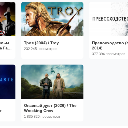
ильм
Троя (2004) / Troy
Превосходство (
а Гай
2014)
232 245 просмотров
я.
377 394 просмотров
Опасный дуэт (2026) / The
т
Wrecking Crew
1 835 820 просмотров