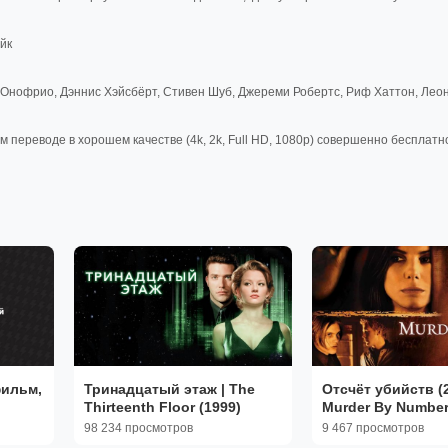
йк
`Онофрио, Дэннис Хэйсбёрт, Стивен Шуб, Джереми Робертс, Риф Хаттон, Лео
переводе в хорошем качестве (4k, 2k, Full HD, 1080p) совершенно бесплатн
фильм,
Тринадцатый этаж | The
Отсчёт убийств (2
Thirteenth Floor (1999)
Murder By Numbe
98 234 просмотров
9 467 просмотров