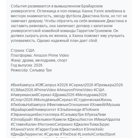
События развиваются в вымышленном Брайарском
университете. Отличница и поп-певица Ханна Уэллс влюблена в
местную знаменитость, звезду футбола Джастина Кола, но тот не
замечает девушку. Чтобы обратить на себя внимание Джастина и
заставить ревновать, она заключает договор с капитаном
университетской хоккейной команды Гарретом Грэхемом. Он
должен сыграть роль ее жениха, а Ханна поможет ему улучшить
успеваемость. Однако надежный план дает сбой.
Страна: США
Платформа: Amazon Prime Video
Жанр: драма, мелодрама, спорт
Год выпуска: 2026
Режиссёр: Сильвер Три
#ВнеКампуса #OffCampus #2026 #Сериал2026 #Премьера2026
#13Мая2026 #PrimeVideo #AmazonPrimeVideo #США
#АмериканскийСериал #Драма2026 #Мелодрама2026
#Спорт2026 #МолодёжныйСериал #СтуденческаяЖизнь
#ЛюбовьНаКампусе #ФиктивныеОтношения #ХоккейИМузыка
#БрайарскийУниверситет #ЭльКеннеди #ПоКниге
#ЭкранизацияБестселлера #СильверТри #ЛуизаЛеви
#ЭллаБрайт #БельмонтКамели #ДжошХюстон #МикаАбдалла
#СтивенКалин #АнтониоСиприано #ДжаленТомасБрукс
#ХаннаУэллс #ГарретГрэм #ДжастинКол #ЭллиХейс
#ДинДиЛаурентис #Сделка #TheDeal #LoveIsAContactSport