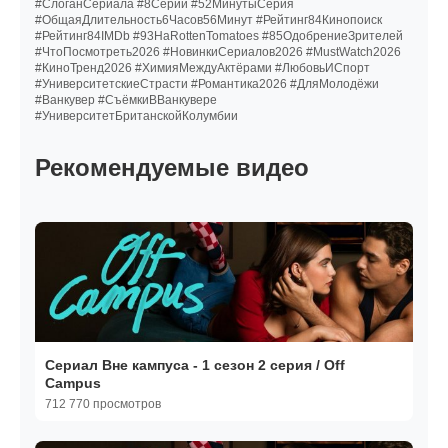
#СлоганСериала #8Серий #52МинутыСерия
#ОбщаяДлительность6Часов56Минут #Рейтинг84Кинопоиск
#Рейтинг84IMDb #93НаRottenTomatoes #85ОдобрениеЗрителей
#ЧтоПосмотреть2026 #НовинкиСериалов2026 #MustWatch2026
#КиноТренд2026 #ХимияМеждуАктёрами #ЛюбовьИСпорт
#УниверситетскиеСтрасти #Романтика2026 #ДляМолодёжи
#Ванкувер #СъёмкиВВанкувере
#УниверситетБританскойКолумбии
Рекомендуемые видео
Сериал Вне кампуса - 1 сезон 2 серия / Off
Campus
712 770 просмотров