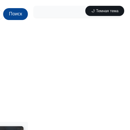
🌙 Темная тема
Поиск