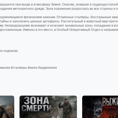
зрушился при входе в атмосферу Земли. Осколки, упавшие в труднодоступной
 падения метеоритного дождя. Зона поражения разрослась во все стороны и
подчиняющиеся физическим законам. Отчаянные сталкеры, бесстрашные ава
ё тайны и заполучить ценные артефакты. Растительный и животный мир прет
ому. Непредсказуемо возникают и исчезают аномальные зоны, попадание в к
одготовленным. Именно в это место, в Особый Оперативный Отдел и направл
о подписке:
малии #сталкеры #книги #аудиокниги