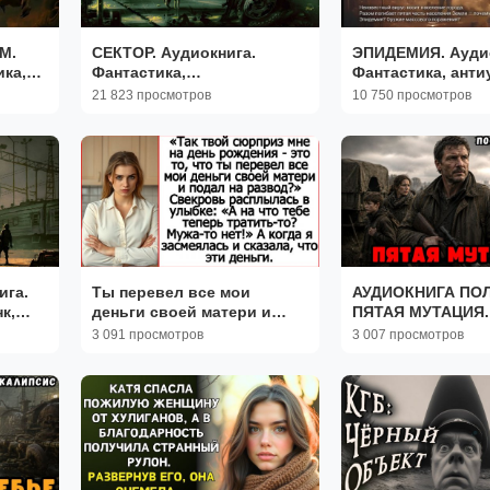
М.
СЕКТОР. Аудиокнига.
ЭПИДЕМИЯ. Аудио
ика,
Фантастика,
Фантастика, анти
постапокалиптика,
21 823 просмотров
10 750 просмотров
антиутопия.
ига.
Ты перевел все мои
АУДИОКНИГА ПО
к,
деньги своей матери и
ПЯТАЯ МУТАЦИЯ.
подал на развод? Слушать
ПОСТАПОКАЛИП
3 091 просмотров
3 007 просмотров
рассказы про свекровь.