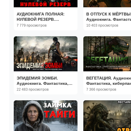
АУДИОКНИГА ПОЛНАЯ:
В ОТПУСК К МЁРТВЫ
НУЛЕВОЙ РЕЗЕРВ.
Аудиокнига. Фантаст
ПОСТАПОКАЛИПСИС
зомби-апокалипсис,
7 779 просмотров
10 403 просмотров
постапокалиптика.
ЭПИДЕМИЯ ЗОМБИ.
ВЕГЕТАЦИЯ. Аудиокн
Аудиокнига. Фантастика,
Фантастика, киберпан
зомби-апокалипсис.
постапокалиптика.
22 483 просмотров
7 366 просмотров