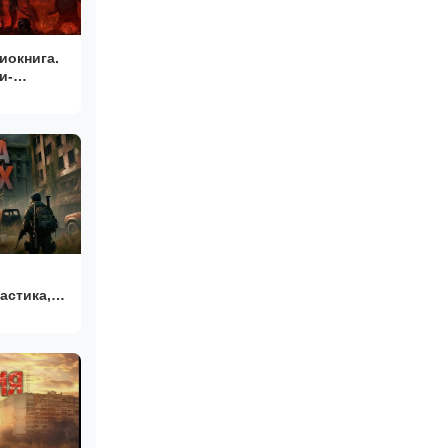
окнига.
и-
астика,
.