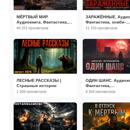
МЁРТВЫЙ МИР.
ЗАРАЖЁННЫЕ. Аудио
Аудиокнига. Фантастика,
Фантастика, зомби-
постапокалиптика,
апокалипсис,
40 252 просмотров
21 703 просмотров
попаданцы.
постапокалиптика.
ЛЕСНЫЕ РАССКАЗЫ |
ОДИН ШАНС. Аудиокн
Страшные истории
Фантастика,
постапокалиптика.
2 308 просмотров
8 304 просмотров