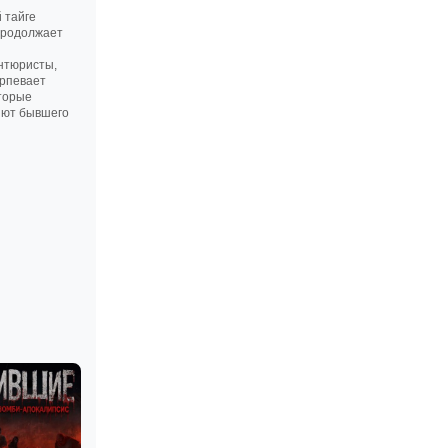
 тайге
 продолжает
нтюристы,
ерпевает
оторые
яют бывшего