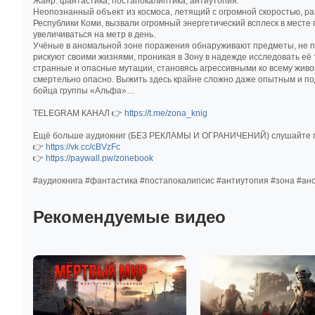
Жанр: фантастика, постапокалиптика, антиутопия.
Неопознанный объект из космоса, летящий с огромной скоростью, ра
Республики Коми, вызвали огромный энергетический всплеск в месте
увеличиваться на метр в день.
Учёные в аномальной зоне поражения обнаруживают предметы, не 
рискуют своими жизнями, проникая в Зону в надежде исследовать е
странные и опасные мутации, становясь агрессивными ко всему жив
смертельно опасно. Выжить здесь крайне сложно даже опытным и п
бойца группы «Альфа»…
TELEGRAM КАНАЛ 👉
https://t.me/zona_knig
Ещё больше аудиокниг (БЕЗ РЕКЛАМЫ И ОГРАНИЧЕНИЙ) слушайте п
👉
https://vk.cc/cBVzFc
👉
https://paywall.pw/zonebook
#аудиокнига #фантастика #постапокалипсис #антиутопия #зона #ано
Рекомендуемые видео