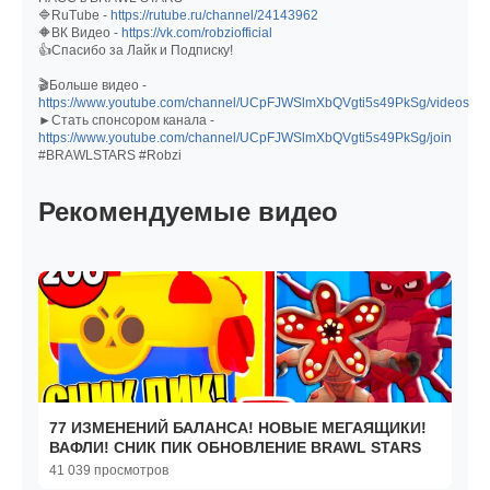
🔷RuTube -
https://rutube.ru/channel/24143962
🔶ВК Видео -
https://vk.com/robziofficial
👍Спасибо за Лайк и Подписку!
🎬Больше видео -
https://www.youtube.com/channel/UCpFJWSlmXbQVgti5s49PkSg/videos
►Стать спонсором канала -
https://www.youtube.com/channel/UCpFJWSlmXbQVgti5s49PkSg/join
#BRAWLSTARS #Robzi
Рекомендуемые видео
77 ИЗМЕНЕНИЙ БАЛАНСА! НОВЫЕ МЕГАЯЩИКИ!
ВАФЛИ! СНИК ПИК ОБНОВЛЕНИЕ BRAWL STARS
41 039 просмотров