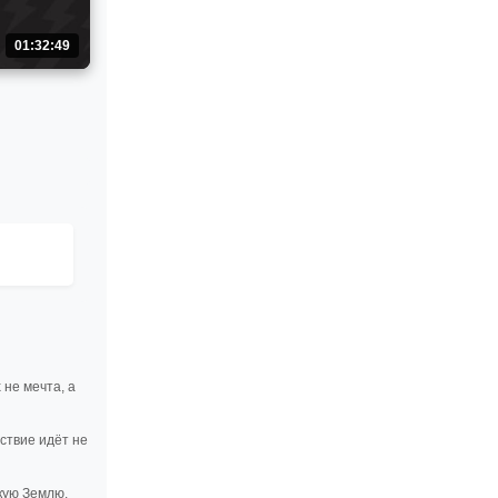
01:32:49
не мечта, а
ствие идёт не
кую Землю.