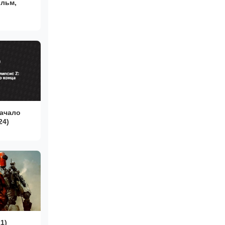
льм,
Начало
24)
1)