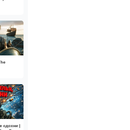
The
е сдохни |