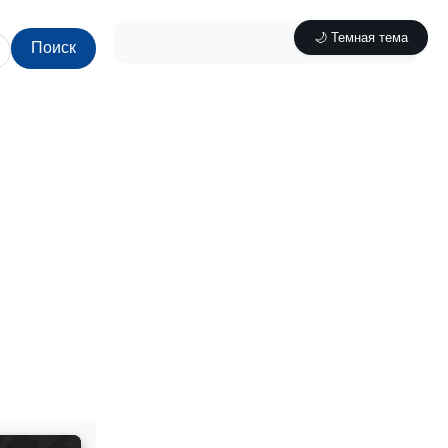
🌙 Темная тема
Поиск