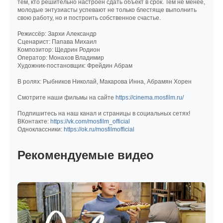
тем, кто решительно настроен сдать объект в срок. Тем не менее,
молодые энтузиасты успевают не только блестяще выполнить
свою работу, но и построить собственное счастье.
Режиссёр: Зархи Александр
Сценарист: Папава Михаил
Композитор: Щедрин Родион
Оператор: Монахов Владимир
Художник-постановщик: Фрейдин Абрам
В ролях: Рыбников Николай, Макарова Инна, Абрамян Хорен
Смотрите наши фильмы на сайте
https://cinema.mosfilm.ru/
Подпишитесь на наш канал и страницы в социальных сетях!
ВКонтакте:
https://vk.com/mosfilm_official
Одноклассники:
https://ok.ru/mosfilmofficial
Рекомендуемые видео