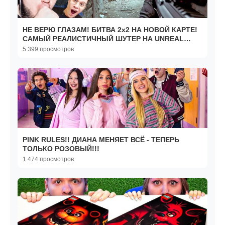
НЕ ВЕРЮ ГЛАЗАМ! БИТВА 2x2 НА НОВОЙ КАРТЕ!
САМЫЙ РЕАЛИСТИЧНЫЙ ШУТЕР НА UNREAL
ENGINE 5! (BODYCAM)
5 399 просмотров
PINK RULES!! ДИАНА МЕНЯЕТ ВСЁ - ТЕПЕРЬ
ТОЛЬКО РОЗОВЫЙ!!!
1 474 просмотров