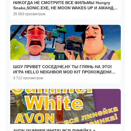
НИКОГДА НЕ СМОТРИТЕ ВСЕ ФИЛЬМЫ Hungry
Snake,SONIC.EXE, HE MOON WAKES UP И АМАНДУ
В 3:00 НОЧИ!!!
35 083 просмотров
ШОУ ПРИВЕТ СОСЕД!НЕ,НУ ТЫ ГЛЯНЬ НА ЭТО!
ИГРА HELLO NEIGHBOR MOD KIT ПРОХОЖДЕНИЕ
МОДА LOAD PLUGIN!
3 712 просмотров
AVON (SUMMER WHITE) ВСЯ ЛИНЕЙКА +