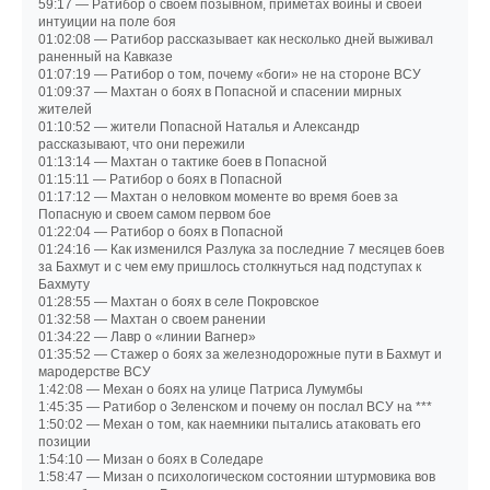
59:17 — Ратибор о своем позывном, приметах войны и своей
интуиции на поле боя
01:02:08 — Ратибор рассказывает как несколько дней выживал
раненный на Кавказе
01:07:19 — Ратибор о том, почему «боги» не на стороне ВСУ
01:09:37 — Махтан о боях в Попасной и спасении мирных
жителей
01:10:52 — жители Попасной Наталья и Александр
рассказывают, что они пережили
01:13:14 — Махтан о тактике боев в Попасной
01:15:11 — Ратибор о боях в Попасной
01:17:12 — Махтан о неловком моменте во время боев за
Попасную и своем самом первом бое
01:22:04 — Ратибор о боях в Попасной
01:24:16 — Как изменился Разлука за последние 7 месяцев боев
за Бахмут и с чем ему пришлось столкнуться над подступах к
Бахмуту
01:28:55 — Махтан о боях в селе Покровское
01:32:58 — Махтан о своем ранении
01:34:22 — Лавр о «линии Вагнер»
01:35:52 — Стажер о боях за железнодорожные пути в Бахмут и
мародерстве ВСУ
1:42:08 — Механ о боях на улице Патриса Лумумбы
1:45:35 — Ратибор о Зеленском и почему он послал ВСУ на ***
1:50:02 — Механ о том, как наемники пытались атаковать его
позиции
1:54:10 — Мизан о боях в Соледаре
1:58:47 — Мизан о психологическом состоянии штурмовика вов