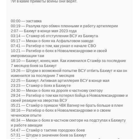
?И в какие приметы войны они верят.
00:00 — заставка
00:19 — Разлука про обмен пленными и работу артиллерии
2:07 — Бахмут в конце мая 2023 года
03:14 — Стажер об отступлении ВСУ из Бахмута
05:17 — Механ о боях на Асфальтовом заводе
07:41 — Ратибор о том, как узнал о начале СВО
10:21 — Ратибор о боях в Новоалександровке и своей
импровизации там
18:10 — Бахмут, конец мая. Как изменился Стажёр за последние
7 месяцев боев за Бахмут
19:26 — Штурм о возможной попытке ВСУ отбить Бахмут и как он
изменился за последние 7 месяцев
22:25 — Бахмут. Активная артиллерия ВСУ в конце мая
23:23 — Стажер о боях в Бахмуте
24:30 — Механ о боях на дороге к частному сектору
29:24 — Ратибор о том как потерял бойца в Новоалександровке и
своей реакции на зверства ВСУ
35:21 — Стажёр о приказе ЧВК Вагнер не брать больше в плен
38:16 — Ратибор о боях в Новоалександровке и о своем
чеченском опыте
46:34 — Механ о боях в частном секторе на подступах к Бахмуту
и работе авиации
54:47 — Стажёр о тактике городских боев
57:31 — Штурм о значении боев за Бахмут