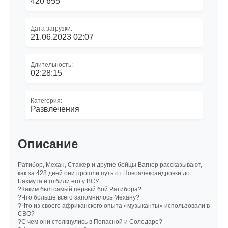
420 655
Дата загрузки:
21.06.2023 02:07
Длительность:
02:28:15
Категория:
Развлечения
Описание
Ратибор, Механ, Стажёр и другие бойцы Вагнер рассказывают,
как за 428 дней они прошли путь от Новоалександровки до
Бахмута и отбили его у ВСУ.
?Каким был самый первый бой Ратибора?
?Что больше всего запомнилось Механу?
?Что из своего африканского опыта «музыканты» использовали в
СВО?
?С чем они столкнулись в Попасной и Соледаре?