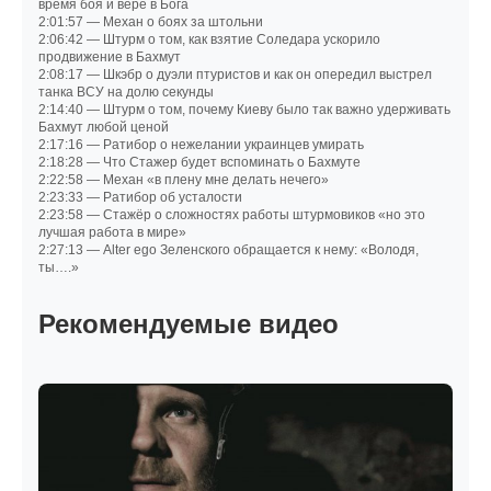
время боя и вере в Бога
2:01:57 — Механ о боях за штольни
2:06:42 — Штурм о том, как взятие Соледара ускорило
продвижение в Бахмут
2:08:17 — Шкэбр о дуэли птуристов и как он опередил выстрел
танка ВСУ на долю секунды
2:14:40 — Штурм о том, почему Киеву было так важно удерживать
Бахмут любой ценой
2:17:16 — Ратибор о нежелании украинцев умирать
2:18:28 — Что Стажер будет вспоминать о Бахмуте
2:22:58 — Механ «в плену мне делать нечего»
2:23:33 — Ратибор об усталости
2:23:58 — Стажёр о сложностях работы штурмовиков «но это
лучшая работа в мире»
2:27:13 — Alter ego Зеленского обращается к нему: «Володя,
ты….»
Рекомендуемые видео