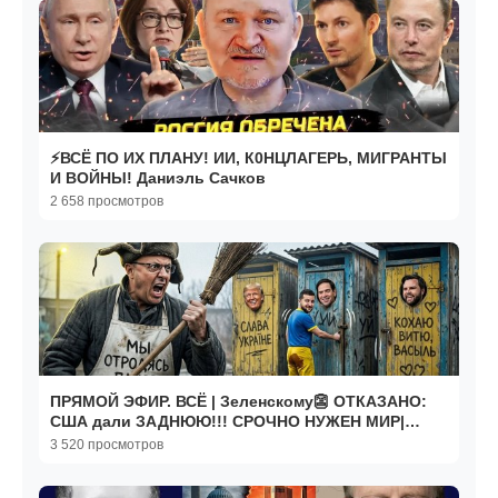
⚡ВСЁ ПО ИХ ПЛАНУ! ИИ, К0НЦЛАГЕРЬ, МИГРАНТЫ
И ВОЙНЫ! Даниэль Сачков
2 658 просмотров
ПРЯМОЙ ЭФИР. ВСЁ | Зеленскому👺 ОТКАЗАНО:
США дали ЗАДНЮЮ!!! СРОЧНО НУЖЕН МИР|
Спивак
3 520 просмотров