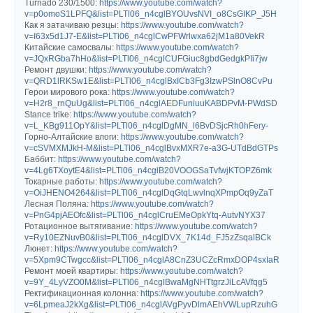
Turnado 230/1500:
https://www.youtube.com/watch?
v=p0omoS1LPFQ&list=PLTl06_n4cglBYOUvsNVI_o8CsGIKP_J5H
Как я затачиваю резцы:
https://www.youtube.com/watch?
v=I63x5d1J7-E&list=PLTl06_n4cglCwPFWrlwxa62jM1a80VekR
Китайские самосвалы:
https://www.youtube.com/watch?
v=JQxRGba7hHo&list=PLTl06_n4cglCUFGiuc8gbdGedgkPIi7jw
Ремонт двушки:
https://www.youtube.com/watch?
v=QRD1lRKSw1E&list=PLTl06_n4cglBxICb3Fg3IzwPSlnO8CvPu
Герои мирового рока:
https://www.youtube.com/watch?
v=H2r8_rnQuUg&list=PLTl06_n4cglAEDFuniuuKABDPvM-PWdSD
Stance trike:
https://www.youtube.com/watch?
v=L_KBg911OpY&list=PLTl06_n4cglDgMN_l6BvDSjcRh0hFery-
Горно-Алтайские влоги:
https://www.youtube.com/watch?
v=cSVMXMJkH-M&list=PLTl06_n4cglBvxMXR7e-a3G-UTdBdGTPs
Баббит:
https://www.youtube.com/watch?
v=4Lg6TXoytE4&list=PLTl06_n4cglB20VOOGSaTvfwjKTOPZ6mk
Токарные работы:
https://www.youtube.com/watch?
v=OiJHENO4264&list=PLTl06_n4cglDqGtqLwvlnqXPmpOq9yZaT
Лесная Поляна:
https://www.youtube.com/watch?
v=PnG4pjAEOfc&list=PLTl06_n4cglCruEMeOpkYtq-AutvNYX37
Ротационное вытягивание:
https://www.youtube.com/watch?
v=Ry10EZNuvB0&list=PLTl06_n4cglDVX_7K14d_FJ5zZsqalBCk
Люнет:
https://www.youtube.com/watch?
v=5Xpm9CTwgcc&list=PLTl06_n4cglA8CnZ3UCZcRmxDOP4sxIaR
Ремонт моей квартиры:
https://www.youtube.com/watch?
v=9Y_4LyVZO0M&list=PLTl06_n4cglBwaMgNHTtgrzJiLcAVfqg5
Ректификационная колонна:
https://www.youtube.com/watch?
v=6LpmeaJ2kXg&list=PLTl06_n4cglAVgPyvDlmAEhVWLupRzuhG