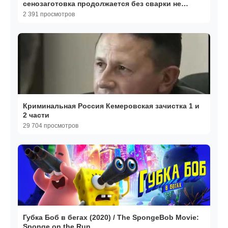
сенозаготовка продолжается без сварки не
обошлось
2 391 просмотров
Криминальная Россия Кемеровская зачистка 1 и
2 части
29 704 просмотров
Губка Боб в бегах (2020) / The SpongeBob Movie:
Sponge on the Run