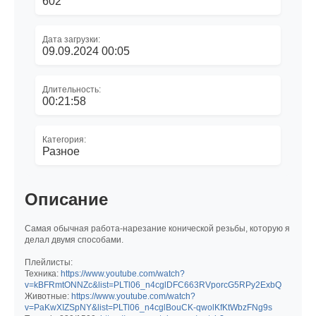
602
Дата загрузки:
09.09.2024 00:05
Длительность:
00:21:58
Категория:
Разное
Описание
Самая обычная работа-нарезание конической резьбы, которую я
делал двумя способами.
Плейлисты:
Техника:
https://www.youtube.com/watch?
v=kBFRmtONNZc&list=PLTl06_n4cglDFC663RVporcG5RPy2ExbQ
Животные:
https://www.youtube.com/watch?
v=PaKwXIZSpNY&list=PLTl06_n4cglBouCK-qwolKfKtWbzFNg9s