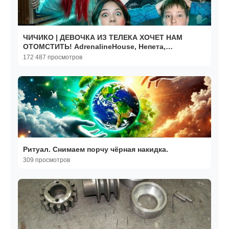
ЧИЧИКО | ДЕВОЧКА ИЗ ТЕЛЕКА ХОЧЕТ НАМ
ОТОМСТИТЬ! AdrenalineHouse, Непета,
Луномосик, Тая Скоморохова
172 487 просмотров
Ритуал. Снимаем порчу чёрная накидка.
309 просмотров