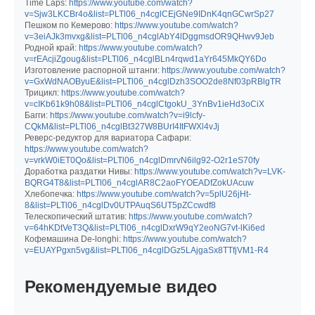
Time Laps:
https://www.youtube.com/watch?
v=Sjw3LKCBr4o&list=PLTl06_n4cglCEjGNe9IDnK4qnGCwrSp27
Пешком по Кемерово:
https://www.youtube.com/watch?
v=3eiAJk3mvxg&list=PLTl06_n4cglAbY4lDggmsdOR9QHwv9Jeb
Родной край:
https://www.youtube.com/watch?
v=rEAcjiZgoug&list=PLTl06_n4cglBLn4rqwd1aYr645MkQY6Do
Изготовление распорной штанги:
https://www.youtube.com/watch?
v=GxWdNAOByuE&list=PLTl06_n4cglDzh3SOO2de8Nf03pRBlgTR
Трицикл:
https://www.youtube.com/watch?
v=cIKb61k9h08&list=PLTl06_n4cglCtgokU_3YnBv1ieHd3oCiX
Багги:
https://www.youtube.com/watch?v=i9lcfy-
CQkM&list=PLTl06_n4cglBt327W8BUrI4ItFWXl4vJj
Реверс-редуктор для вариатора Сафари:
https://www.youtube.com/watch?
v=vrkW0iET0Qo&list=PLTl06_n4cglDmrvN6ilg92-O2r1eS70fy
Доработка раздатки Нивы:
https://www.youtube.com/watch?v=LVK-
BQRG4T8&list=PLTl06_n4cglAR8C2aoFYOEADfZokUAcuw
Хлебопечка:
https://www.youtube.com/watch?v=5plU26jHt-
8&list=PLTl06_n4cglDv0UTPAuqS6UT5pZCcwdf8
Телескопический штатив:
https://www.youtube.com/watch?
v=64hKDtVeT3Q&list=PLTl06_n4cglDxrW9qY2eoNG7vt-lKi6ed
Кофемашина De-longhi:
https://www.youtube.com/watch?
v=EUAYPgxn5vg&list=PLTl06_n4cglDGz5LAjgaSx8TTfjVM1-R4
Рекомендуемые видео