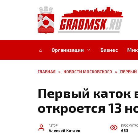
Перейти
к
содержанию
⌂
Организации
Бизнес
Мик
ГЛАВНАЯ
»
НОВОСТИ МОСКОВСКОГО
»
ПЕРВЫЙ 
Первый каток 
откроется 13 н
АВТОР
ПРОСМОТР
Алексей Китаев
633