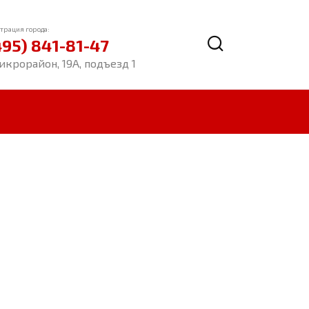
трация города:
495) 841-81-47
икрорайон, 19А, подъезд 1