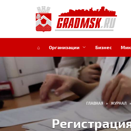
Перейти
к
содержанию
⌂
Организации
Бизнес
Мик
ГЛАВНАЯ
»
ЖУРНАЛ
Регистрация